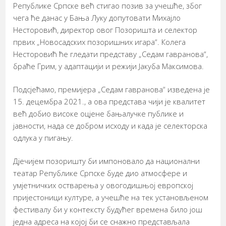
Републике Српске већ стигао позив за учешће, због
чега ће данас у Бања Луку допутовати Михајло
Несторовић, директор овог Позоришта и селектор
првих „Новосадских позоришних игара“. Колега
Несторовић ће гледати представу „Седам гавранова“,
браће Грим, у адаптацији и режији Јакуба Максимова.
Подсјећамо, премијера „Седам гавранова“ изведена је
15. децембра 2021., а ова представа чији је квалитет
већ добио високе оцјене бањалучке публике и
јавности, нада се добром исходу и када је селекторска
одлука у пигању.
Дјечијем позоришту би импоновало да национални
театар Републике Српске буде дио атмосфере и
умјетничких остварења у овогодишњој европској
пријестоници културе, а учешће на тек установљеном
фестивалу би у контексту будућег времена било још
једна адреса на којој би се снажно представљала