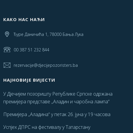
КАКО НАС НАЋИ
Ђуре Даничића 1, 78000 Бања Лука
00 387 51 232 844
rezervacije@djecijepozoristers.ba
НАЈНОВИЈЕ ВИЈЕСТИ
У Дјечијем позоришту Републике Српске одржана
премијера представе „Аладин и чаробна лампа“
Премијера „Аладина“ у петак 26. јуна у 19 часова
Успјех ДПРС на фестивалу у Татарстану