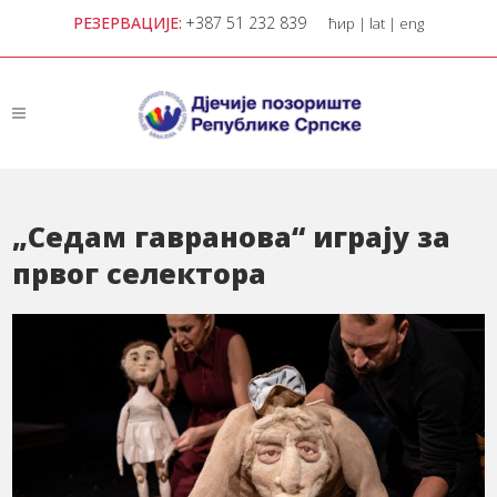
РЕЗЕРВАЦИЈЕ:
+387 51 232 839
ћир
|
lat
|
eng
„Седам гавранова“ играју за
првог селектора