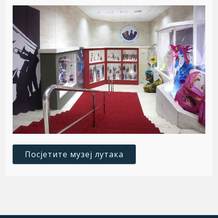
Посјетите музеј лутака