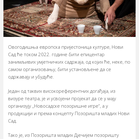
Овогодишња европска пријестоница културе, Нови
Сад ће током 2022. године бити епицентар
занимљивих умјетничких садржаја, од којих ће, неке, по
самом организовању, бити установљене да се
одржавају и убудуће.
Један од таквих високореферентних догађаја, из
визуре театра, је и усвојени пројекат да се у мају
организују „Новосадске позоришне игре“, а у
продукцији и према концепту Позоришта младих Нови
Сад.
Тако је, из Позоришта младих Дјечијем позоришту