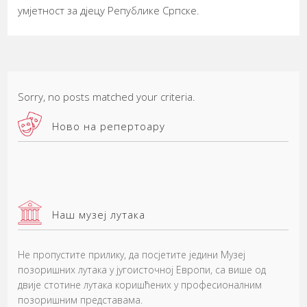
умјетност за дјецу Републике Српске.
Sorry, no posts matched your criteria.
Ново на репертоару
Наш музеј лутака
Не пропустите прилику, да посјетите једини Музеј
позоришних лутака у југоисточној Европи, са више од
двије стотине лутака коришћених у професионалним
позоришним представама.