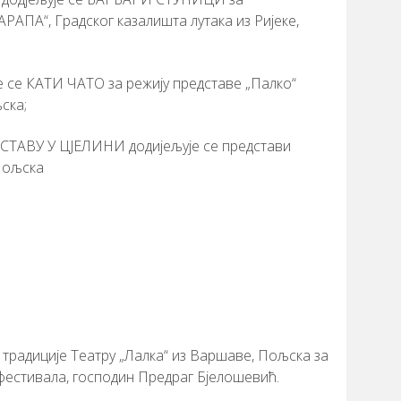
АПА“, Градског казалишта лутака из Ријеке,
се КАТИ ЧАТО за режију представе „Палко“
ска;
ТАВУ У ЦЈЕЛИНИ додијељује се представи
Пољска
 традиције Театру „Лалка“ из Варшаве, Пољска за
 фестивала, господин Предраг Бјелошевић.