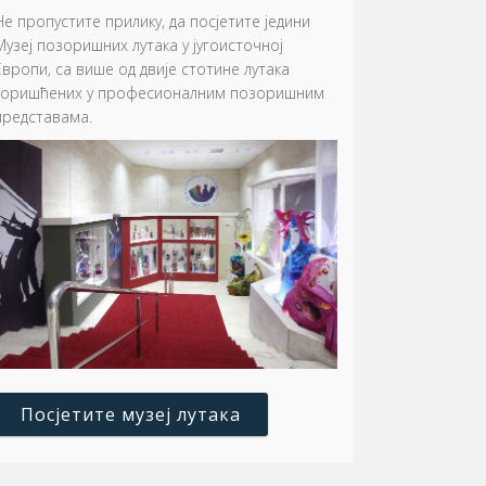
Не пропустите прилику, да посјетите једини
Музеј позоришних лутака у југоисточној
Европи, са више од двије стотине лутака
коришћених у професионалним позоришним
представама.
Посјетите музеј лутака