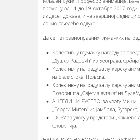
Младен Ђукић, професор анимације, Бања 
времену од 14. до 19. октобра 2017. годи
из десет држава, и на завршној сједници 
донио сљедеће одлуке:
Да се пет равноправних глумачких наград
Колективну глумачку награду за пред
„Душко Радовић“ из Београда, Србија;
Колективну награду за луткарску ани
из Бјалистока, Пољска;
Колективну награду за луткарску аним
Позоришта „Свјетла лутака“ из Лулебу
АНГЕЛИНИ РУСЕВОЈ за улогу Мишице 
„Георги Митев“ из Јамбола, Бугарска;
ЈОСЕУ за улогу у представи „Какчеве
Словенија;
НАГРАДА ЗА НАЈБОЉУ СЦЕНОГРАФИЈУ – 