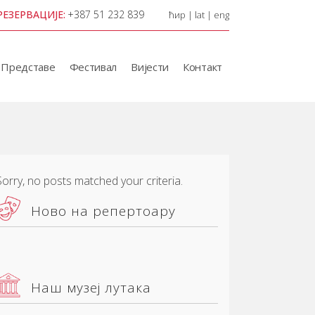
РЕЗЕРВАЦИЈЕ:
+387 51 232 839
ћир
|
lat
|
eng
Представе
Фестивал
Вијести
Контакт
Sorry, no posts matched your criteria.
Ново на репертоару
Наш музеј лутака