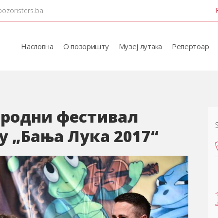
pozoristers.ba
Насловна
О позоришту
Музеј лутака
Репертоар
родни фестивал
у „Бања Лука 2017“