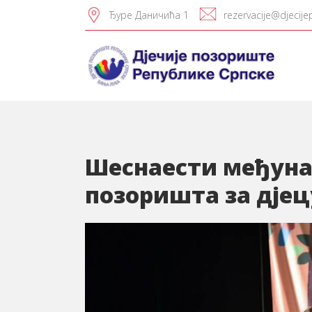
Ђуре Даничића 1
rezervacije@djecije
Шеснаести међуна
позоришта за дјец