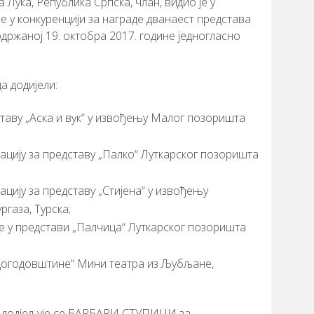
Лука, Република Српска, члан, видио је у
не у конкуренцији за награде дванаест представа
одржаној 19. октобра 2017. године једногласно
а додијели:
ставу „Аска и вук“ у извођењу Малог позоришта
мацију за представу „Палко“ Луткарског позоришта
ацију за представу „Стијена“ у извођењу
ргаза, Турска;
у представи „Палчица“ Луткарског позоришта
 догодовштине“ Мини театра из Љубљане,
додјељује се БАРБАРИ СТУПИЦИ за