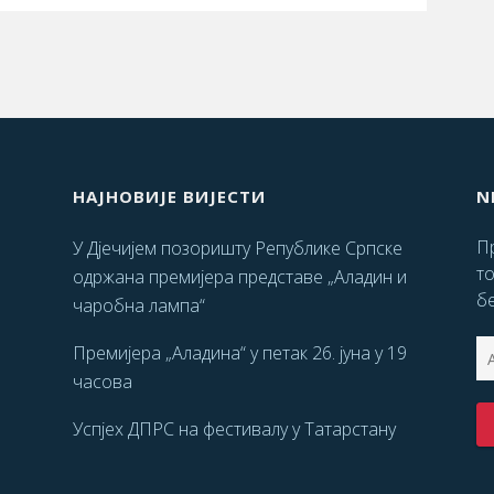
НАЈНОВИЈЕ ВИЈЕСТИ
N
Пр
У Дјечијем позоришту Републике Српске
т
одржана премијера представе „Аладин и
бе
чаробна лампа“
Премијера „Аладина“ у петак 26. јуна у 19
часова
Успјех ДПРС на фестивалу у Татарстану