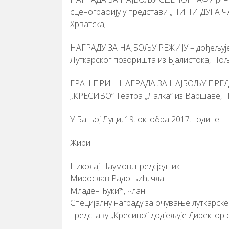
сценографију у представи „ПИПИ ДУГА ЧАР
Хрватска;
НАГРАДУ ЗА НАЈБОЉУ РЕЖИЈУ – дођељује 
Луткарског позоришта из Бјалистока, Пољ
ГРАН ПРИ – НАГРАДА ЗА НАЈБОЉУ ПРЕДС
„КРЕСИВО“ Театра „Лалка“ из Варшаве, 
У Бањој Луци, 19. октобра 2017. године
Жири:
Николај Наумов, предсједник
Мирослав Радоњић, члан
Младен Ђукић, члан
Специјалну награду за очување луткарске
представу „Кресиво“ додјељује Директор