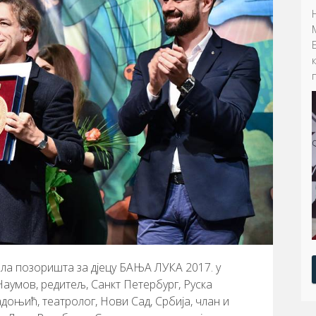
а позоришта за дјецу БАЊА ЛУКА 2017. у
аумов, редитељ, Санкт Петербург, Руска
доњић, театролог, Нови Сад, Србија, члан и