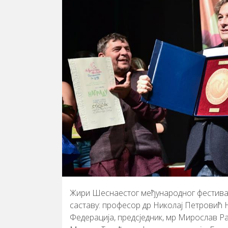
Жири Шеснаестог међународног фестивал
саставу: професор др Николај Петровић Н
Федерација, предсједник, мр Мирослав Ра