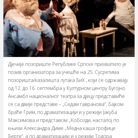
Дјечије позориште Републике Српске прихватило је
позив организатора за учешће на 25. Сусретима
позоришта/казалишта лутака БиХ , који се одржавају
од 12. до 16. септембра у Културном центру Бугојно.
Ансамбл националног театра за дјецу представиће
се са двије представе – „Седам гавранова“, бајком
браће Грим, по драматизацији и у режији Јакуба
Максимова и представом „Kоболди, насталој по
књизи Александра Диме „Медна каша грофице
Берте“, а по драматизацији и у режији Тодора