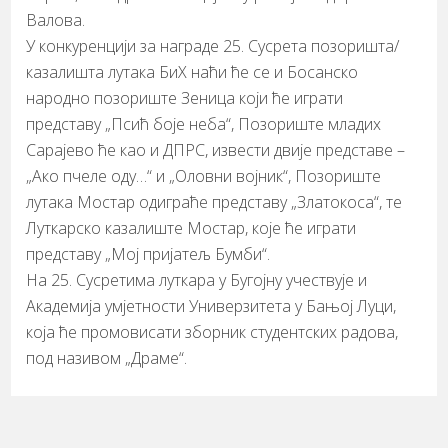
Валова.
У конкуренцији за награде 25. Сусрета позоришта/
казалишта лутака БиХ наћи ће се и Босанско
народно позориште Зеница који ће играти
представу „Псић боје неба“, Позориште младих
Сарајево ће као и ДПРС, извести двије представе –
„Ако пчеле оду…“ и „Оловни војник“, Позориште
лутака Мостар одиграће представу „Златокоса“, те
Луткарско казалиште Мостар, које ће играти
представу „Мој пријатељ Бумби“.
На 25. Сусретима луткара у Бугојну учествује и
Академија умјетности Универзитета у Бањој Луци,
која ће промовисати зборник студентских радова,
под називом „Драме“.