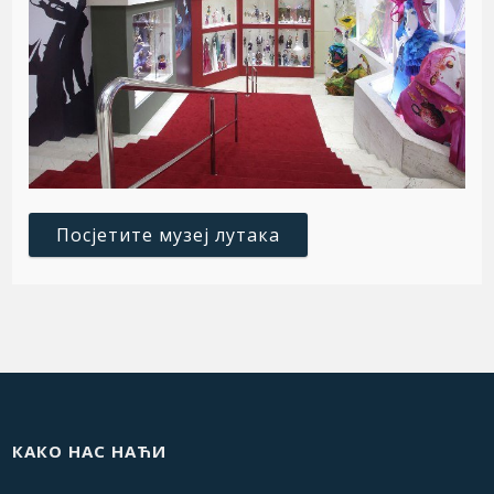
Посјетите музеј лутака
КАКО НАС НАЋИ