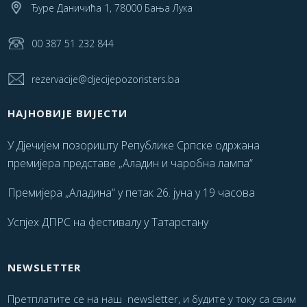
Ђуре Даничића 1, 78000 Бања Лука
00 387 51 232 844
rezervacije@djecijepozoristers.ba
НАЈНОВИЈЕ ВИЈЕСТИ
У Дјечијем позоришту Републике Српске одржана
премијера представе „Аладин и чаробна лампа“
Премијера „Аладина“ у петак 26. јуна у 19 часова
Успјех ДПРС на фестивалу у Татарстану
NEWSLETTER
Претплатите се на наш newsletter, и будите у току са свим