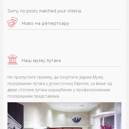
Sorry, no posts matched your criteria.
Ново на репертоару
Наш музеј лутака
Не пропустите прилику, да посјетите једини Музеј
позоришних лутака у југоисточној Европи, са више од
двије стотине лутака коришћених у професионалним
позоришним представама.