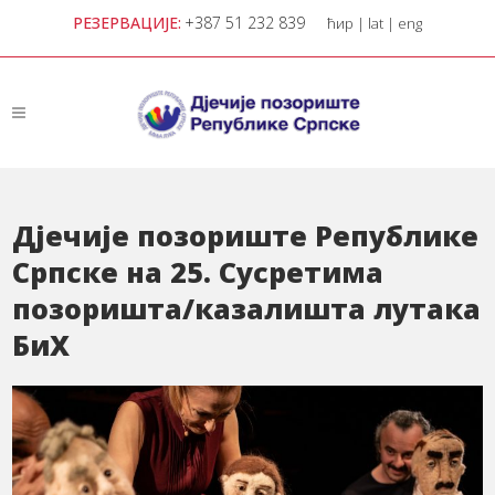
РЕЗЕРВАЦИЈЕ:
+387 51 232 839
ћир
|
lat
|
eng
Дјечије позориште Републике
Српске на 25. Сусретима
позоришта/казалишта лутака
БиХ