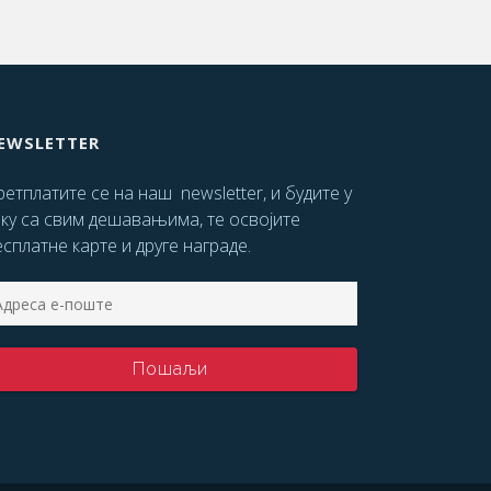
EWSLETTER
етплатите се на наш newsletter, и будите у
оку са свим дешавањима, те освојите
сплатне карте и друге награде.