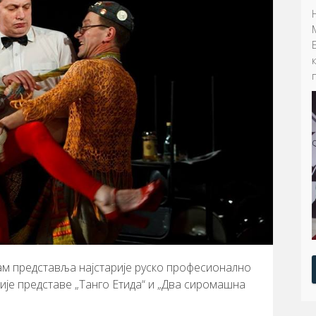
м представља најстарије руско професионално
ије представе „Танго Етида“ и „Два сиромашна