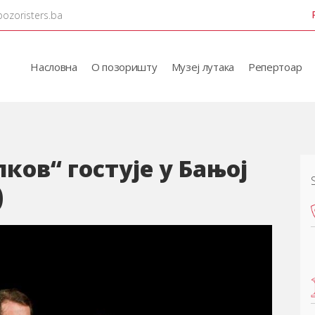
pozoristers.ba
Насловна
О позоришту
Музеј лутака
Репертоар
ков“ гостује у Бањој
)