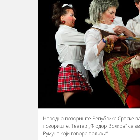
Народно позориште Републике Српске ва
позориште, Театар „Фјодор Волков“ са дв
Румуна који говоре пољски“.