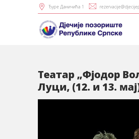
Ђуре Даничића 1
rezervacije@djecije
Театар „Фјодор Вол
Луци, (12. и 13. мај