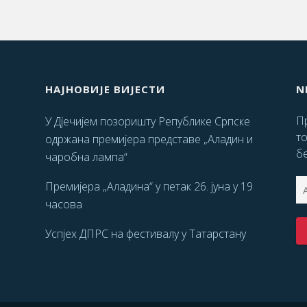
НАЈНОВИЈЕ ВИЈЕСТИ
N
Пр
У Дјечијем позоришту Републике Српске
т
одржана премијера представе „Аладин и
бе
чаробна лампа“
Премијера „Аладина“ у петак 26. јуна у 19
часова
Успјех ДПРС на фестивалу у Татарстану