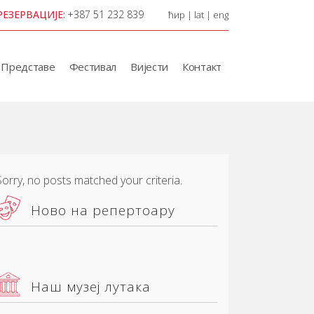
РЕЗЕРВАЦИЈЕ:
+387 51 232 839
ћир
|
lat
|
eng
Представе
Фестивал
Вијести
Контакт
Sorry, no posts matched your criteria.
Ново на репертоару
Наш музеј лутака