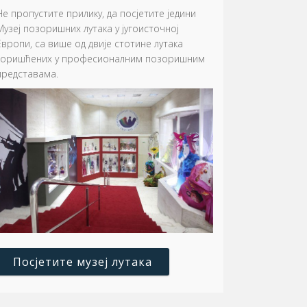
Не пропустите прилику, да посјетите једини
Музеј позоришних лутака у југоисточној
Европи, са више од двије стотине лутака
коришћених у професионалним позоришним
представама.
Посјетите музеј лутака