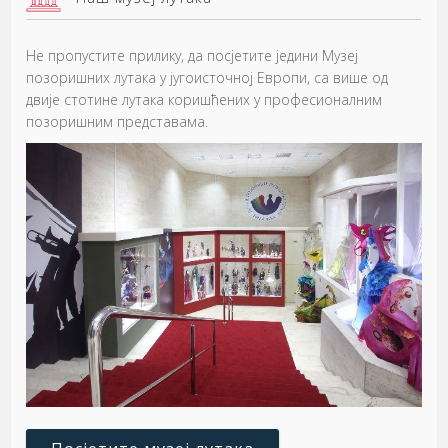
Не пропустите прилику, да посјетите једини Музеј
позоришних лутака у југоисточној Европи, са више од
двије стотине лутака коришћених у професионалним
позоришним представама.