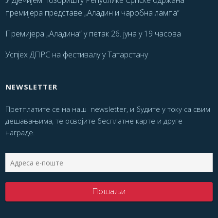
У Дјечијем позоришту Републике Српске одржана
премијера представе „Аладин и чаробна лампа“
Премијера „Аладина“ у петак 26. јуна у 19 часова
Успјех ДПРС на фестивалу у Татарстану
NEWSLETTER
Претплатите се на наш newsletter, и будите у току са свим
дешавањима, те освојите бесплатне карте и друге
награде.