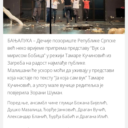
БАЊАЛУКА – Дјечије позориште Републике Српске
већ неко вријеме припрема представу “Вук са
мирисом бобица” у режији Тамаре Кучиновић из
Загреба на радост најмлађе публике.
Малишани ће ускоро моћи да уживају у представи
која настаје по тексту “Ја која сам вук” Тамаре
Кучиновић, а улогу мале вучице редитељка је
повјерила Зорани Шуман.
Поред ње, ансамбл чине глумци Божана Бијелић,
Душко Мазалица, Ђорђе Јанковић, Драган Вучић,
Александар Бланић, Ђурђа Бабић и Драгана Илић.