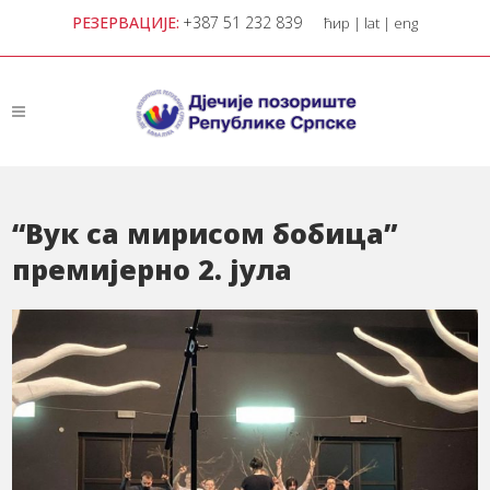
РЕЗЕРВАЦИЈЕ:
+387 51 232 839
ћир
|
lat
|
eng
“Вук са мирисом бобица”
премијерно 2. јула