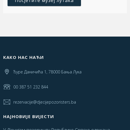
Посјетите музеј лутака
КАКО НАС НАЋИ
Ђуре Даничића 1, 78000 Бања Лука
00 387 51 232 844
rezervacije@djecijepozoristers.ba
НАЈНОВИЈЕ ВИЈЕСТИ