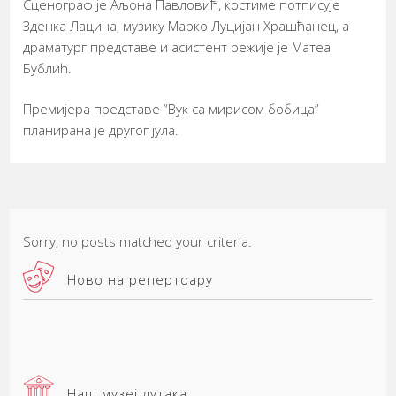
Сценограф је Аљона Павловић, костиме потписује
Зденка Лацина, музику Марко Луцијан Храшћанец, а
драматург представе и асистент режије је Матеа
Бублић.
Премијера представе “Вук са мирисом бобица”
планирана је другог јула.
Sorry, no posts matched your criteria.
Ново на репертоару
Наш музеј лутака