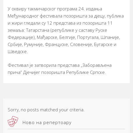
У оквиру такмичарског програма 24. издања
Међународног фестивала позоришта за дјецу, публика
и жири гледали су 12 представа из позоришта 11
земаља: Татарстана (републике у саставу Руске
Федерације), Мађарске, Белгије, Португала, Шпаније,
Србије, Румуније, Француске, Словеније, Бугарске и
Шведске.
Фестивал је затворила представа „Заборављена
прича“ Дјечијег позоришта Републике Српске.
Sorry, no posts matched your criteria.
Ново на репертоару