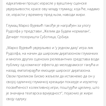
едукативни процес израсле у вјештину сценске
увјерљивости, красе ову младу глумицу, која ће, надамо
се, израсти у времену пред њом, наводи жири.
Глумац Марко Вујевић такође је награђен за улогу
Рудолфа у представи „Желим да будем нормалан“,
Дечијег позоришта Суботица, Србија.
„Марко Вујевић увјерљиво и ‘у једном даху’ игра лик
Рудолфа, на начин да широким дијапазоном глумачких
и многих других сценских релевантних средстава води
публику од комичког ефекта до мелодрамског ганућа и
назад, емпатирајући емоције широког дијапазона.
Овом приликом бисмо жељели да истакнемо да он у
својој одличној глумачкој креацији показује и изузетну
посвећеност колективној игри, поштујући цјелину, што
је значајна театарска вриједност“, појаснио је жири
своју одлуку.