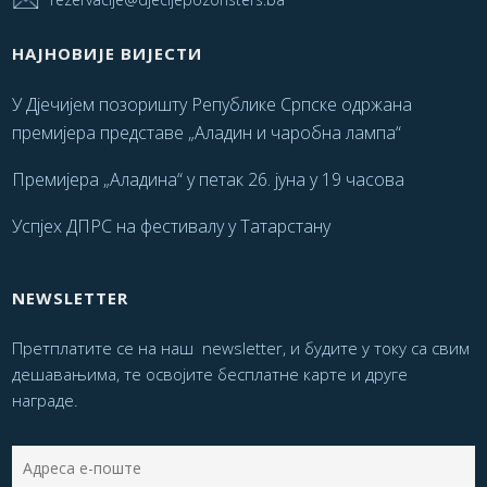
НАЈНОВИЈЕ ВИЈЕСТИ
У Дјечијем позоришту Републике Српске одржана
премијера представе „Аладин и чаробна лампа“
Премијера „Аладина“ у петак 26. јуна у 19 часова
Успјех ДПРС на фестивалу у Татарстану
NEWSLETTER
Претплатите се на наш newsletter, и будите у току са свим
дешавањима, те освојите бесплатне карте и друге
награде.