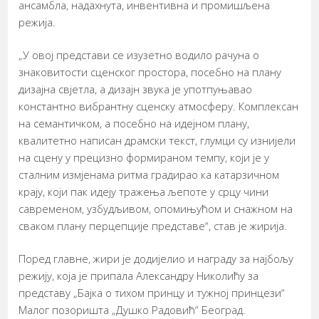
ансамбла, надахнута, инвентивна и промишљена
режија.
„У овој представи се изузетно водило рачуна о
знаковитости сценског простора, посебно на плану
дизајна свјетла, а дизајн звука је употпуњавао
константно вибрантну сценску атмосферу. Комплексан
на семантичком, а посебно на идејном плану,
квалитетно написан драмски текст, глумци су изнијели
на сцену у прецизно формираном темпу, који је у
сталним измјенама ритма градирао ка катарзичном
крају, који пак идеју тражења љепоте у срцу чини
савременом, узбудљивом, опомињућом и снажном на
сваком плану перцепције представе“, став је жирија.
Поред главне, жири је додијелио и награду за најбољу
режију, која је припала Александру Николићу за
представу „Бајка о тихом принцу и тужној принцези“
Малог позоришта „Душко Радовић“ Београд.