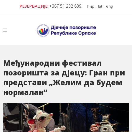
РЕЗЕРВАЦИЈЕ:
+387 51 232 839
ћир
|
lat
|
eng
Међународни фестивал
позоришта за дјецу: Гран при
представи „Желим да будем
нормалан“