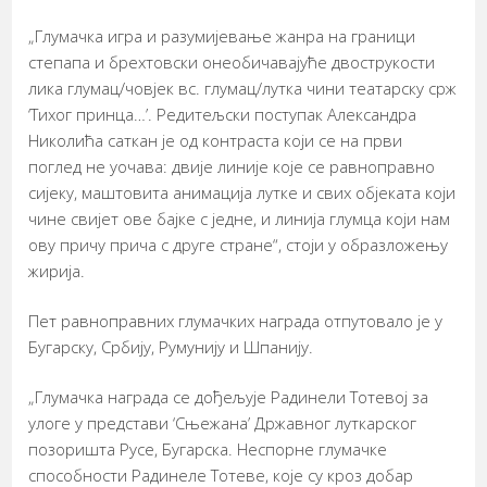
„Глумачка игра и разумијевање жанра на граници
степапа и брехтовски онеобичавајуће двострукости
лика глумац/човјек вс. глумац/лутка чини театарску срж
‘Тихог принца…’. Редитељски поступак Александра
Николића саткан је од контраста који се на први
поглед не уочава: двије линије које се равноправно
сијеку, маштовита анимација лутке и свих објеката који
чине свијет ове бајке с једне, и линија глумца који нам
ову причу прича с друге стране“, стоји у образложењу
жирија.
Пет равноправних глумачких награда отпутовало је у
Бугарску, Србију, Румунију и Шпанију.
„Глумачка награда се дођељује Радинели Тотевој за
улоге у представи ‘Сњежана’ Државног луткарског
позоришта Русе, Бугарска. Неспорне глумачке
способности Радинеле Тотеве, које су кроз добар