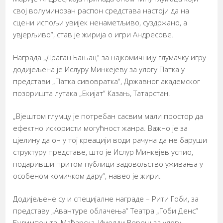
свој волуминозан распон средстава настоји да на
сцени испољи увијек ненаметљиво, суздржано, а
увјерљиво“, став је жирија о игри Андресове.
Награда „Драган Бањац“ за најкомичнију глумачку игру
додијељена је Ислуру Минкејеву за улогу Патка у
представи „Патка сивовратка“, Државног академског
позоришта лутака „Екијат“ Казањ, Татарстан.
„Вјештом глумцу је потребан сасвим мали простор да
ефектно искористи могућност жанра. Важно је за
цјелину да он у тој креацији води рачуна да не баруши
структуру представе, што је Ислур Минкејев успио,
подаривши притом публици задовољство уживања у
особеном комичком дару“, навео је жири.
Додијељене су и специјалне награде – Рити Гоби, за
представу „Авантуре облачења“ Театра „Гоби Денс“
Будимпешта, Мађарска, Имелди Вереш за улогу