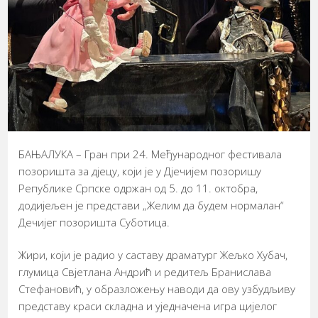
БАЊАЛУКА – Гран при 24. Међународног фестивала
позоришта за дјецу, који је у Дјечијем позоришу
Републике Српске одржан од 5. до 11. октобра,
додијељен је представи „Желим да будем нормалан“
Дечијег позоришта Суботица.
Жири, који је радио у саставу драматург Жељко Хубач,
глумица Свјетлана Андрић и редитељ Бранислава
Стефановић, у образложењу наводи да ову узбудљиву
представу краси складна и уједначена игра цијелог