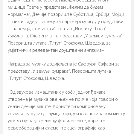
мишице Грете у представи „Желим да будем
нормална“, Дечије позориште Суботица, Србија, Мојци
Шпик и Тадеју Пишеку за партнерску игру у представи
„Паднем ја, скочиш ти“, Театар „Институт Годо“
Љубљана, Словенија, те представи „У земљи сумрака“
Позоришта лутака „Титут“ Стокхолм, Шведска, за
умјетнички релевантан друштвени ангажман.
Награда за музику додијељена је Сафоури Сафави за
представу „У земљи сумрака“, Позоришта лутака
„Титут“ Стокхолм, Шведска.
„Од звукова измаштаних у соби једног ђечака
створена је музика ове њежне приче која говори о
снази дјечије маште. Користећи компоновану
снимљену музику, глумце који, у избалансираном миксу
уживо пјевају, креирају фоли-ефекте, користе
реверберацију и елементе сценографије као