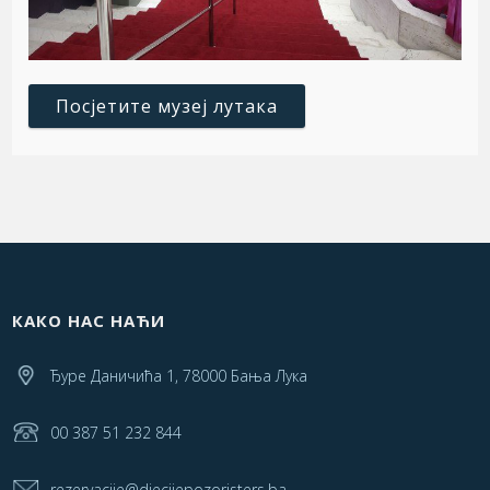
Посјетите музеј лутака
КАКО НАС НАЋИ
Ђуре Даничића 1, 78000 Бања Лука
00 387 51 232 844
rezervacije@djecijepozoristers.ba