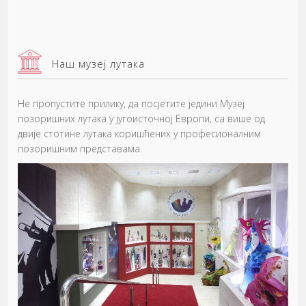
Наш музеј лутака
Не пропустите прилику, да посјетите једини Музеј
позоришних лутака у југоисточној Европи, са више од
двије стотине лутака коришћених у професионалним
позоришним представама.