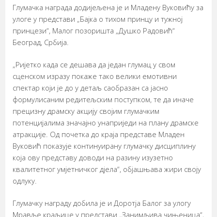
Глумачка награда додијељена је и Младену Вуковићу за
улоге у представи „Бајка о тихом принцу и тужној
принцези“, Малог позоришта „Душко Радовић“
Београд, Србија.
„Ријетко када се дешава да један глумац у свом
сценском изразу покаже тако велики емотивни
спектар који је до у детаљ саобразан са јасно
формулисаним редитељским поступком, те да иначе
прецизну драмску акцију својим глумачким
потенцијалима значајно унаприједи на плану драмске
атракције. Од почетка до краја представе Младен
Вуковић показује континуирану глумачку дисциплину
која ову представу доводи на разину изузетно
квалитетног умјетничког дјела“, објашњава жири своју
одлуку.
Глумачку награду добила је и Доротја Балог за улогу
Мравље краљице у представи „Занимљива чињеница“,