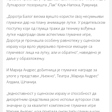
Луткарског позоришта „Пак“ Клуж-Напока, Румунија.
„Доротја Балог веома вјешто користи свој несумњиви
глумачки дар на плану анимације лутке. У редитељском
поступку који од глумца тражи да технику вођења
лутке надогради свим аспектима глумачке игре,
Доротја је пронашла особену равнотежу у сценском
изразу која врло увјерљиво преноси емоције са
глумчевог лица на лутку, али и обратно“, наведено је
даље у образложењу.
И Марија Андрес добитница је глумачке награде за
улоге у представи „Њежно“, Театра „Марија Андрес“
Алдаиа, Шпанија.
„Једноставност у сценском изразу и способност да
дискретним средствима јасно испољи ауторски став
значајни су за квалитет комплексне глумачке игре
Марије Андрес, која припада оном типу глумаца који