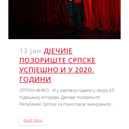
13 јан
ДЈЕЧИЈЕ
ПОЗОРИШТЕ СРПСКЕ
УСПЈЕШНО И У 2020.
ГОДИНИ
СРПСКА ИНФО - И у најтежој години у својој 65.
годишњој историји, Дјечије позориште
Републике Српске са поносом је заокружило...
Read More