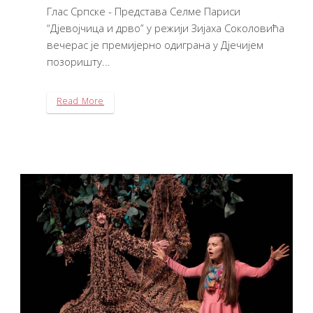
Глас Српске - Представа Селме Париси
“Дјевојчица и дрво” у режији Зијаха Соколовића
вечерас је премијерно одиграна у Дјечијем
позоришту...
Read More