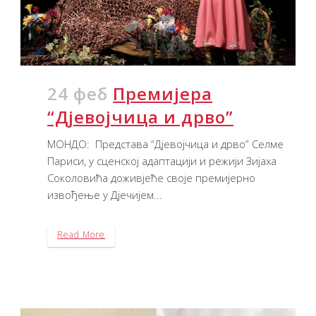
24 феб
Премијера
“Дјевојчица и дрво”
МОНДО: Представа “Дјевојчица и дрво” Селме
Париси, у сценској адаптацији и режији Зијаха
Соколовића доживјеће своје премијерно
извођење у Дјечијем...
Read More