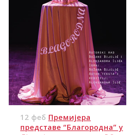
12 феб
Премијера
представе “Благородна” у