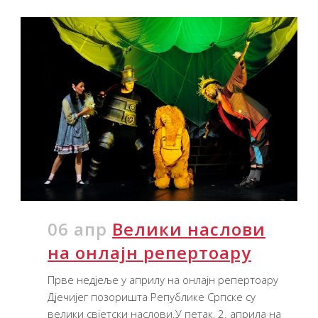
06 апр
Велики наслови
на онлајн репертоару
Прве недјеље у априлу на онлајн репертоару
Дјечијег позоришта Републике Српске су
велики свјетски наслови.У петак, 2. априла на