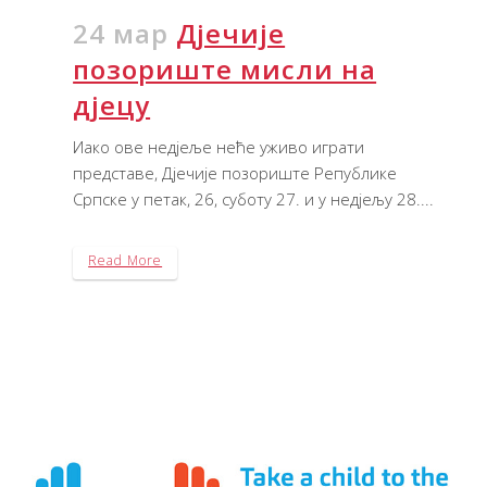
24 мар
Дјечије
позориште мисли на
дјецу
Иако ове недјеље неће уживо играти
представе, Дјечије позориште Републике
Српске у петак, 26, суботу 27. и у недјељу 28....
Read More