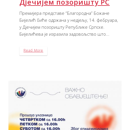
Дјечијем позоришту РС
Премијера представе “Благородна” Божане
Бијелић биће одржана у недјељу, 14. фебруара,
у Дјечијем позоришту Републике Српске.
Бијелићева је изразила задовољство што...
Read More