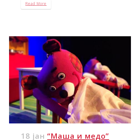
Read More
18 јан
“Маша и медо”