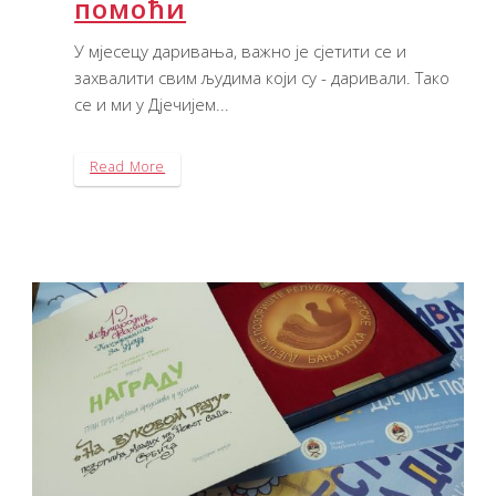
помоћи
У мјесецу даривања, важно је сјетити се и
захвалити свим људима који су - даривали. Тако
се и ми у Дјечијем...
Read More