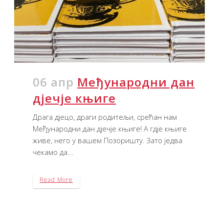
06 апр
Међународни дан
дјечје књиге
Драга дјецо, драги родитељи, срећан нам
Међународни дан дјечје књиге! А гдје књиге
живе, него у вашем Позоришту. Зато једва
чекамо да...
Read More