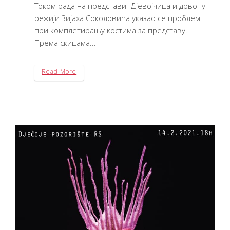
Током рада на представи "Дјевојчица и дрво" у
режији Зијаха Соколовића указао се проблем
при комплетирању костима за представу.
Према скицама...
Read More