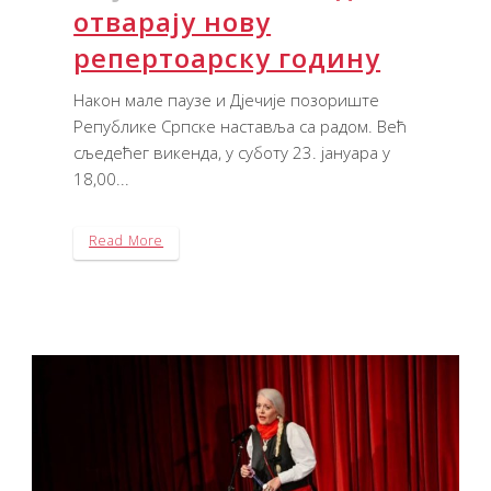
отварају нову
репертоарску годину
Након мале паузе и Дјечије позориште
Републике Српске наставља са радом. Већ
сљедећег викенда, у суботу 23. јануара у
18,00...
Read More