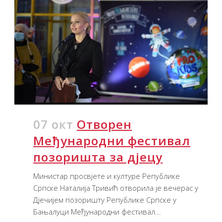
07 окт
Отворен
Међународни фестивал
позоришта за дјецу
Министар просвјете и културе Републике
Српске Наталија Тривић отворила је вечерас у
Дјечијем позоришту Републике Српске у
Бањалуци Међународни фестивал...