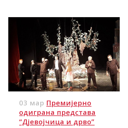
03 мар
Премијерно
одиграна представа
“Дјевојчица и дрво”