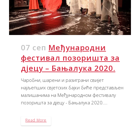
07 сеп
Међународни
фестивал позоришта за
дјецу – Бањалука 2020.
Чаробни, шарени и разиграни свијет
најљепших свјетских бајки биће представљен
малишанима на Међународном фестивалу
позоришта за дјецу - Бањалука 2020....
Read More