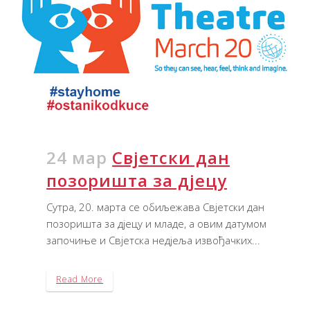
24 мар
Свјетски дан
позоришта за дјецу
Сутра, 20. марта се обиљежава Свјетски дан
позоришта за дјецу и младе, а овим датумом
започиње и Свјетска недјеља извођачких...
Read More