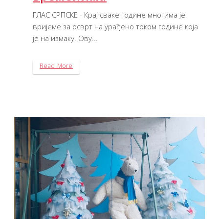
ГЛАС СРПСКЕ - Крај сваке године многима је
вријеме за осврт на урађено током године која
је на измаку. Ову...
Read More