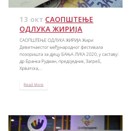
13 окт
САОПШТЕЊЕ
ОДЛУКА ЖИРИЈА
САОПШТЕЊЕ ОДЛУКА ЖИРИЈА Жири
Деветнаестог међународног фестивала
позоришта за дјецу БАЊА ЛУКА 2020, у саставу:
др Бранка Рудман, предсједник, Загреб,
Хрватска,...
Read More