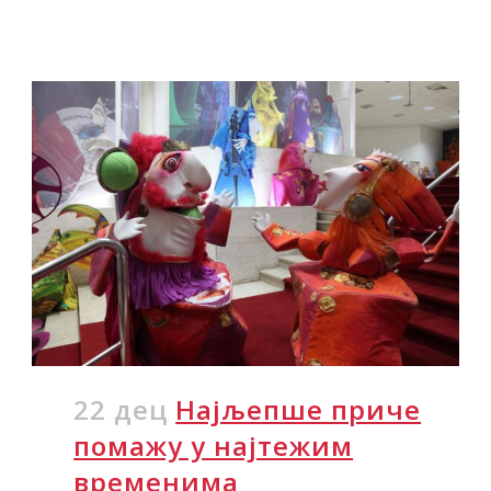
22 дец
Најљепше приче
помажу у најтежим
временима