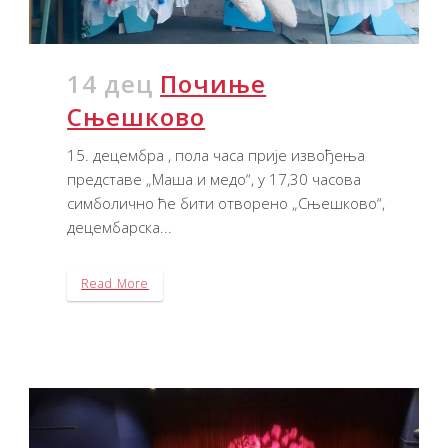
14 дец
Почиње
Сњешково
15. децембра , пола часа прије извођења
представе „Маша и медо“, у 17,30 часова
симболично ће бити отворено „Сњешково“,
децембарска...
Read More