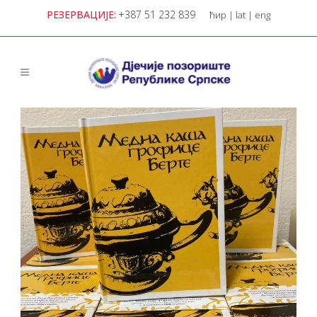
РЕЗЕРВАЦИЈЕ:
+387 51 232 839
ћир
|
lat
|
eng