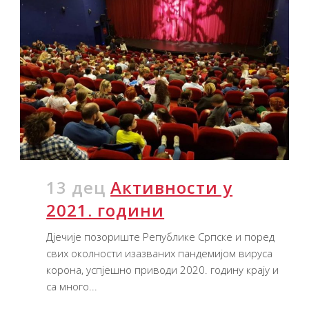
13 дец
Активности у
2021. години
Дјечије позориште Републике Српске и поред
свих околности изазваних пандемијом вируса
корона, успјешно приводи 2020. годину крају и
са много...